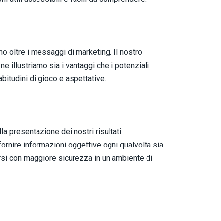
ano oltre i messaggi di marketing. Il nostro
e illustriamo sia i vantaggi che i potenziali
 abitudini di gioco e aspettative.
a presentazione dei nostri risultati.
fornire informazioni oggettive ogni qualvolta sia
tarsi con maggiore sicurezza in un ambiente di