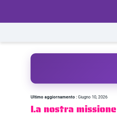
Ultimo aggiornamento :
Giugno 10, 2026
La nostra missione